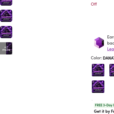
Off
Ear
Ea
bac
+2
more
Color
:
DANA
FREE 3-Day 
Get it by Fr