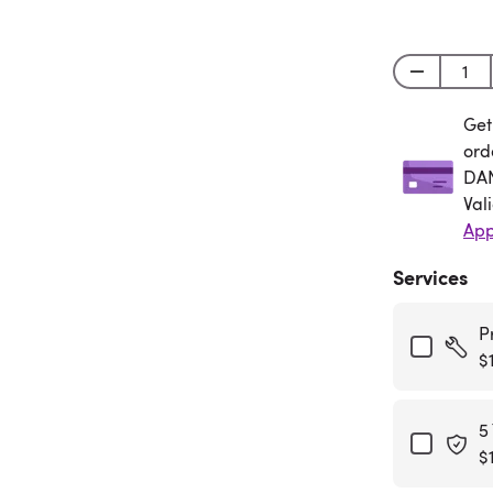
Get
Get
ord
DAN
Val
App
Services
P
$
5
$