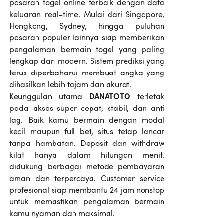
pasaran togel online terbaik dengan data
keluaran real-time. Mulai dari Singapore,
Hongkong, Sydney, hingga puluhan
pasaran populer lainnya siap memberikan
pengalaman bermain togel yang paling
lengkap dan modern. Sistem prediksi yang
terus diperbaharui membuat angka yang
dihasilkan lebih tajam dan akurat.
DANATOTO
Keunggulan utama
terletak
pada akses super cepat, stabil, dan anti
lag. Baik kamu bermain dengan modal
kecil maupun full bet, situs tetap lancar
tanpa hambatan. Deposit dan withdraw
kilat hanya dalam hitungan menit,
didukung berbagai metode pembayaran
aman dan terpercaya. Customer service
profesional siap membantu 24 jam nonstop
untuk memastikan pengalaman bermain
kamu nyaman dan maksimal.