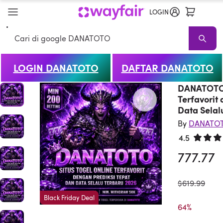
LOGIN
Search
LOGIN DANATOTO
DAFTAR DANATOTO
DANATOTO -
DANATOTO
DANATOTO Promo
Living Room DANATOTO
Sofas
S
Terfavorit
Data Selal
By
DANATO
4.5
Rated 4.
777.77
was
$619.99
Black Friday Deal
64%
